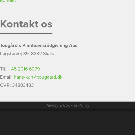
Kontakt
Kontakt os
Tougård`s Planteavlsrådgivning Aps
Løgstørvej 39, 8832 Skals
Tlf.:
+45 2016 6079
Email:
hans-kurt@tougaard.dk
CVR: 34883483
Privacy & Cookies Policy