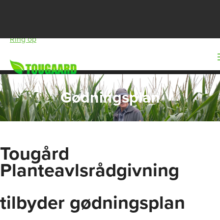
Skriv til os
Ring op
Gødningsplan
Tougård
Planteavlsrådgivning
tilbyder gødningsplan