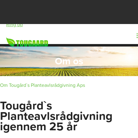
Skriv til os
Ring op
Om os
Om Tougård`s Planteavlsrådgivning Aps
Tougård`s
Planteavlsrådgivning
igennem 25 år